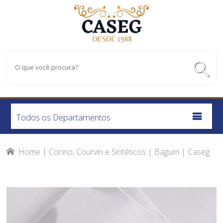
Todos os Departamentos
Home
|
Corino, Courvin e Sintéticos
|
Bagum
|
Caseg