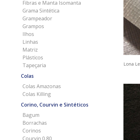
Fibras e Manta Isomanta
Grama Sintética
Grampeador
Grampos
Ilhos
Linhas
Matriz
Plásticos
Lona Le
Tapeçaria
Colas
Colas Amazonas
Colas Killing
Corino, Courvin e Sintéticos
Bagum
Borrachas
Corinos
Courvin 0,80