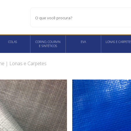
COLAS
CORINO, COURVIN
EVA
LONAS E CARPETE
E SINTÉTICOS
me
| Lonas e Carpetes