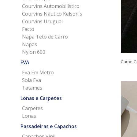
Courvins Automobilístico
Courvins Náutico Kelson´s
Courvins Uruguai
Facto
Napa Teto de Carro
Napas
Nylon 600
Carpe C
EVA
Eva Em Metro
Sola Eva
Tatames
Lonas e Carpetes
Carpetes
Lonas
Passadeiras e Capachos
Capachos Vinil