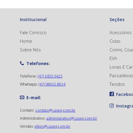
Institucional
Seções
Fale Conosco
Acessórios
Home
Colas
Sobre Nós
Corino, Cour
EVA
Telefones:
Lonas E Ca
Passadeira
Telefone:
(47) 3435-5425
Whatsapp:
(47) 98412-8614
Tecidos
Facebo
E-mail:
Instag
Contato:
contato@caseg.com.br
Administrativo:
administrativo@caseg.com.br
Vendas:
elton@caseg.com.br