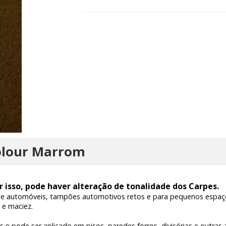
olour Marrom
r isso, pode haver alteração de tonalidade dos Carpes.
s de automóveis, tampões automotivos retos e para pequenos espa
 e maciez.
 pode ser aplicado em pisos, paredes forros, divisórias e outras a