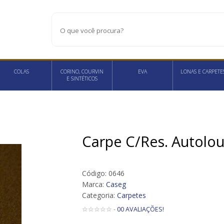
COLAS
CORINO, COURVIN
EVA
LONAS E CARPETE
E SINTÉTICOS
Carpe C/Res. Autolo
Código: 0646
Marca:
Caseg
Categoria:
Carpetes
☆☆☆☆☆ -
00 AVALIAÇÕES!