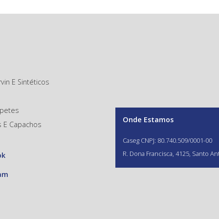
vin E Sintéticos
rpetes
Onde Estamos
s E Capachos
Caseg CNPJ: 80.740.509/0001-00
R. Dona Francisca, 4125, Santo Ant
ok
ram