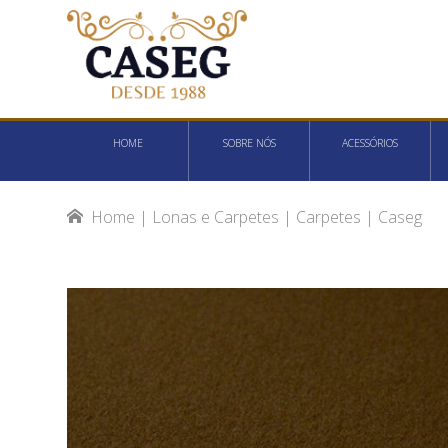
HOME
SOBRE NÓS
ACESSÓRIOS
Home
|
Lonas e Carpetes
|
Carpetes
|
Caseg