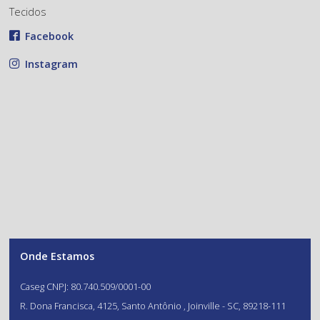
Tecidos
Facebook
Instagram
Onde Estamos
Caseg CNPJ: 80.740.509/0001-00
R. Dona Francisca, 4125, Santo Antônio , Joinville - SC, 89218-111